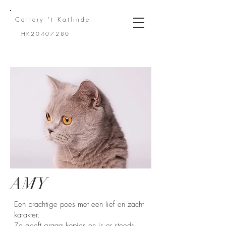
Cattery 't
Katlinde
HK20407280
AMY
Een prachtige poes met een lief en zacht
karakter.
Ze geeft graag kopjes en is er steeds