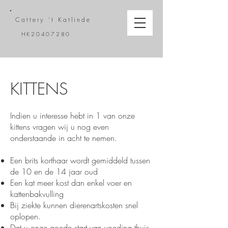
Cattery 't
Katlinde
HK20407280
KITTENS
Indien u interesse hebt in 1 van onze
kittens vragen wij u nog even
onderstaande in acht te nemen.
Een brits korthaar wordt gemiddeld tussen
de 10 en de 14 jaar oud
Een kat meer kost dan enkel voer en
kattenbakvulling
Bij ziekte kunnen dierenartskosten snel
oplopen.
Dat u onze goede start van voeding thuis